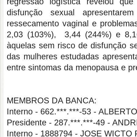
regressão logística revelou q
disfunção sexual apresentare
ressecamento vaginal e problemas
2,03 (103%), 3,44 (244%) e 8,
àquelas sem risco de disfunção s
das mulheres estudadas apresenta
entre sintomas da menopausa e pr
MEMBROS DA BANCA:
Interno - 662.***.***-53 - ALBE
Presidente - 287.***.***-49 -
Interno - 1888794 - JOSE WICT