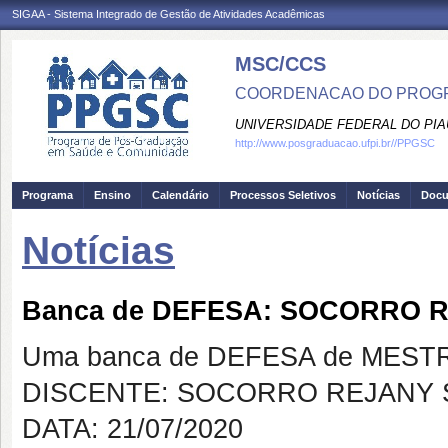
SIGAA - Sistema Integrado de Gestão de Atividades Acadêmicas
MSC/CCS
COORDENACAO DO PROGR
UNIVERSIDADE FEDERAL DO PIA
http://www.posgraduacao.ufpi.br//PPGSC
Programa
Ensino
Calendário
Processos Seletivos
Notícias
Doc
Notícias
Banca de DEFESA: SOCORRO R
Uma banca de DEFESA de MESTRAD
DISCENTE: SOCORRO REJANY S
DATA: 21/07/2020