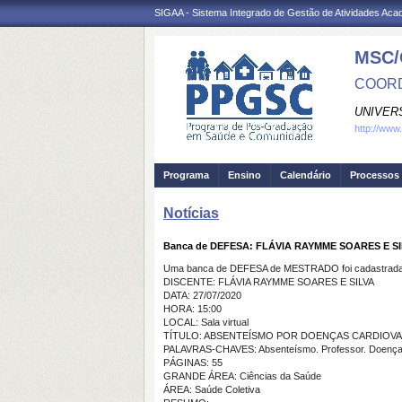
SIGAA - Sistema Integrado de Gestão de Atividades Ac
MSC/
COORD
UNIVER
http://www
Programa
Ensino
Calendário
Processos 
Notícias
Banca de DEFESA: FLÁVIA RAYMME SOARES E SI
Uma banca de DEFESA de MESTRADO foi cadastrada 
DISCENTE: FLÁVIA RAYMME SOARES E SILVA
DATA: 27/07/2020
HORA: 15:00
LOCAL: Sala virtual
TÍTULO: ABSENTEÍSMO POR DOENÇAS CARDIOVAS
PALAVRAS-CHAVES: Absenteísmo. Professor. Doenças
PÁGINAS: 55
GRANDE ÁREA: Ciências da Saúde
ÁREA: Saúde Coletiva