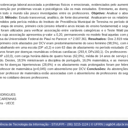
sobrecarga laboral associada a problemas físicos e emocionais, evidenciados pelo aument
stenção por problemas vocais e psicológicos são os mais estudados. Entretanto, as doe
em todo o mundo são pouco investigadas entre os professores.
Objetivo:
Analisar o abs
016.
Método:
Estudo transversal, analítico, de fonte documental. Analisaram-se os relató
didos pela perícia médica do Instituto de Previdência Municipal de Teresina no período de
etapa de ensino, primeiro ciclo (ensino infantil e anos iniciais do ensino fundamental) e seg
foram utilizados para verificar associação entre variáveis categóricas e o Teste Wald pa
tes cuja associação apresentou p-valor ≤ 0,20, permanecendo no modelo final aquelas com
sa da Universidade Federal do Piauí no Parecer n.º 2.007.361.
Resultados:
Dos 2.819 rela
rimeiro ciclo afastados por DCV eram predominantemente do sexo feminino (98,5%), com id
trabalhando em uma escola (DP ±0,2) e com 63 dias de afastamento no período estudado (D
uros foram por doenças reumáticas crônicas cardíacas (293,4; DP±160,1). Os professores
DP ±10,0), com carga horária diária de quatro horas (62,0%), média de 14 anos de serviço
o. Destes, 18,5% ministravam a disciplina de português, 16,0% matemática, e as menores
ento foi doenças hipertensivas (28,6%) e os afastamento mais prolongados foram por feb
r professor de matemática (p=0,045) com absenteísmo por DCV.
Conclusões:
As abstenções
o e ser professor de matemática estão associadas com o absenteísmo de professores do s
e no cotidiano desses professores.
 RODRIGUES
ASCARENHAS
ira - UECE
ência de Tecnologia da Informação - STI/UFPI - (86) 3215-1124 | © UFRN | sigjb04.ufpi.br.i