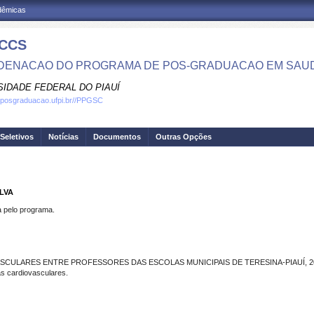
adêmicas
CCS
ENACAO DO PROGRAMA DE POS-GRADUACAO EM SAU
SIDADE FEDERAL DO PIAUÍ
.posgraduacao.ufpi.br//PPGSC
Seletivos
Notícias
Documentos
Outras Opções
LVA
pelo programa.
CULARES ENTRE PROFESSORES DAS ESCOLAS MUNICIPAIS DE TERESINA-PIAUÍ, 20
 cardiovasculares.