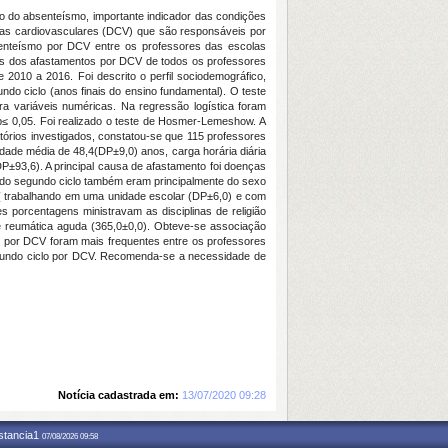
o do absenteísmo, importante indicador das condições
nças cardiovasculares (DCV) que são responsáveis por
enteísmo por DCV entre os professores das escolas
rios dos afastamentos por DCV de todos os professores
 2010 a 2016. Foi descrito o perfil sociodemográfico,
undo ciclo (anos finais do ensino fundamental). O teste
ra variáveis numéricas. Na regressão logística foram
 p≤ 0,05. Foi realizado o teste de Hosmer-Lemeshow. A
tórios investigados, constatou-se que 115 professores
ade média de 48,4(DP±9,0) anos, carga horária diária
P±93,6). A principal causa de afastamento foi doenças
 do segundo ciclo também eram principalmente do sexo
 ( trabalhando em uma unidade escolar (DP±6,0) e com
 porcentagens ministravam as disciplinas de religião
re reumática aguda (365,0±0,0). Obteve-se associação
 por DCV foram mais frequentes entre os professores
egundo ciclo por DCV. Recomenda-se a necessidade de
Notícia cadastrada em:
13/07/2020 09:28
nstancia1
07/08/2026 09:58