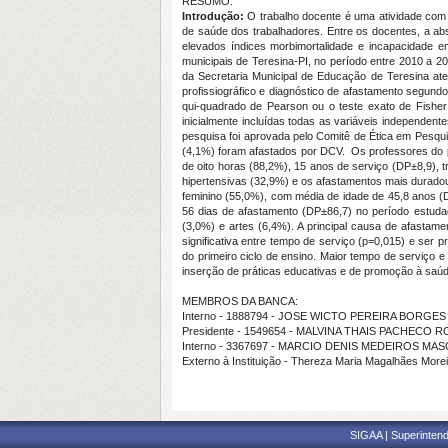
RESUMO:
Introdução:
O trabalho docente é uma atividade com 
de saúde dos trabalhadores. Entre os docentes, a ab
elevados índices morbimortalidade e incapacidade 
municipais de Teresina-PI, no período entre 2010 a 2
da Secretaria Municipal de Educação de Teresina aten
profissiográfico e diagnóstico de afastamento segundo 
qui-quadrado de Pearson ou o teste exato de Fisher 
inicialmente incluídas todas as variáveis independen
pesquisa foi aprovada pelo Comitê de Ética em Pesqui
(4,1%) foram afastados por DCV. Os professores do p
de oito horas (88,2%), 15 anos de serviço (DP±8,9), 
hipertensivas (32,9%) e os afastamentos mais durado
feminino (55,0%), com média de idade de 45,8 anos (
56 dias de afastamento (DP±86,7) no período estudad
(3,0%) e artes (6,4%). A principal causa de afastam
significativa entre tempo de serviço (p=0,015) e se
do primeiro ciclo de ensino. Maior tempo de serviç
inserção de práticas educativas e de promoção à saúd
MEMBROS DA BANCA:
Interno - 1888794 - JOSE WICTO PEREIRA BORGES
Presidente - 1549654 - MALVINA THAIS PACHECO
Interno - 3367697 - MARCIO DENIS MEDEIROS M
Externo à Instituição - Thereza Maria Magalhães More
SIGAA | Superintend