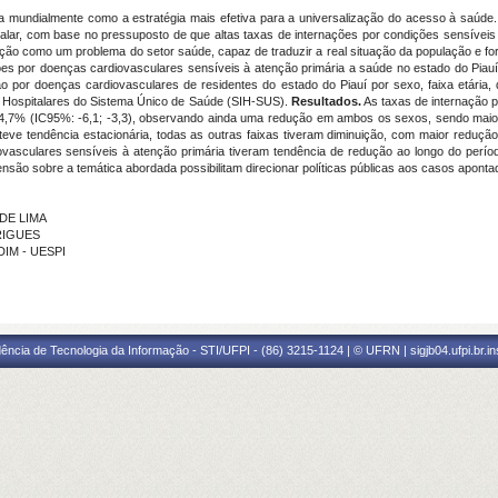
a mundialmente como a estratégia mais efetiva para a universalização do acesso à saúde.
talar, com base no pressuposto de que altas taxas de internações por condições sensíveis 
nação como um problema do setor saúde, capaz de traduzir a real situação da população e f
ões por doenças cardiovasculares sensíveis à atenção primária a saúde no estado do Piau
o por doenças cardiovasculares de residentes do estado do Piauí por sexo, faixa etária, d
s Hospitalares do Sistema Único de Saúde (SIH-SUS).
Resultados.
As taxas de internação 
 -4,7% (IC95%: -6,1; -3,3), observando ainda uma redução em ambos os sexos, sendo maior
eve tendência estacionária, todas as outras faixas tiveram diminuição, com maior reduçã
vasculares sensíveis à atenção primária tiveram tendência de redução ao longo do períod
são sobre a temática abordada possibilitam direcionar políticas públicas aos casos aponta
 DE LIMA
DRIGUES
DIM - UESPI
ência de Tecnologia da Informação - STI/UFPI - (86) 3215-1124 | © UFRN | sigjb04.ufpi.br.i