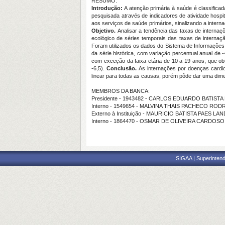
RESUMO:
Introdução:
A atenção primária à saúde é classificad
pesquisada através de indicadores de atividade hospi
aos serviços de saúde primários, sinalizando a inter
Objetivo.
Analisar a tendência das taxas de internaç
ecológico de séries temporais das taxas de internaçã
Foram utilizados os dados do Sistema de Informaçõe
da série histórica, com variação percentual anual de
com exceção da faixa etária de 10 a 19 anos, que obt
-6,5).
Conclusão.
As internações por doenças cardio
linear para todas as causas, porém pôde dar uma dimen
MEMBROS DA BANCA:
Presidente - 1943482 - CARLOS EDUARDO BATISTA
Interno - 1549654 - MALVINA THAIS PACHECO RO
Externo à Instituição - MAURICIO BATISTA PAES LAN
Interno - 1864470 - OSMAR DE OLIVEIRA CARDOSO
SIGAA | Superintend