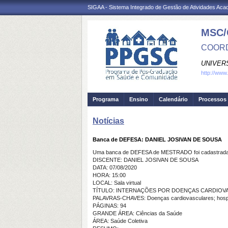
SIGAA - Sistema Integrado de Gestão de Atividades Ac
MSC/
COORD
UNIVER
http://www
Programa
Ensino
Calendário
Processos 
Notícias
Banca de DEFESA: DANIEL JOSIVAN DE SOUSA
Uma banca de DEFESA de MESTRADO foi cadastrada 
DISCENTE: DANIEL JOSIVAN DE SOUSA
DATA: 07/08/2020
HORA: 15:00
LOCAL: Sala virtual
TÍTULO: INTERNAÇÕES POR DOENÇAS CARDIOVASC
PALAVRAS-CHAVES: Doenças cardiovasculares; hospital
PÁGINAS: 94
GRANDE ÁREA: Ciências da Saúde
ÁREA: Saúde Coletiva