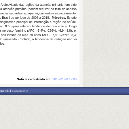
 A efetividade das ações da atenção primária tem sido
à atenção primária, podem resultar da falta de acesso
ornecer subsídios ao aperfeiçoamento e monitoramento.
í, Brasil do período de 2008 a 2018.
Métodos.
Estudo
iagnóstico principal de internação e região de saúde.
por DCV apresentaram tendência decrescente ao longo
 no sexo feminino (APC: -5,4%; IC95%: -6,9; -3,8), e,
o nos idosos de 60 a 79 anos (APC: -7,4; IC95%: -8,3;
o analisado. Contudo, a tendência de redução não foi
dos.
Notícia cadastrada em:
28/07/2020 12:08
nstancia1
07/08/2026 09:59