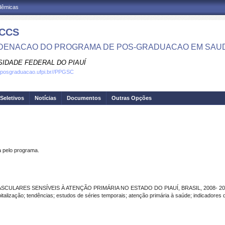
adêmicas
CCS
ENACAO DO PROGRAMA DE POS-GRADUACAO EM SAU
SIDADE FEDERAL DO PIAUÍ
.posgraduacao.ufpi.br//PPGSC
Seletivos
Notícias
Documentos
Outras Opções
pelo programa.
ULARES SENSÍVEIS À ATENÇÃO PRIMÁRIA NO ESTADO DO PIAUÍ, BRASIL, 2008- 20
ização; tendências; estudos de séries temporais; atenção primária à saúde; indicadores d