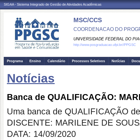
SIGAA - Sistema Integrado de Gestão de Atividades Acadêmicas
MSC/CCS
COORDENACAO DO PROGR
UNIVERSIDADE FEDERAL DO PIA
http://www.posgraduacao.ufpi.br//PPGSC
Programa
Ensino
Calendário
Processos Seletivos
Notícias
Doc
Notícias
Banca de QUALIFICAÇÃO: MAR
Uma banca de QUALIFICAÇÃO de 
DISCENTE: MARILENE DE SOUS
DATA: 14/09/2020