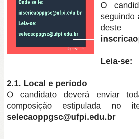
O candid
seguindo 
dest
inscrica
Leia-se:
2
.1. Local e período
O candidato deverá enviar t
composição estipulada no i
selecaoppgsc@ufpi.edu.br