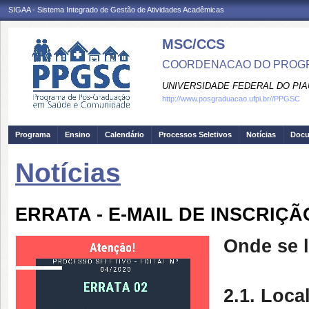
SIGAA - Sistema Integrado de Gestão de Atividades Acadêmicas
MSC/CCS
COORDENACAO DO PROGR
UNIVERSIDADE FEDERAL DO PIA
http://www.posgraduacao.ufpi.br//PPGSC
Programa
Ensino
Calendário
Processos Seletivos
Notícias
Doc
Notícias
ERRATA - E-MAIL DE INSCRIÇÃ
Onde se l
2
.1. Loca