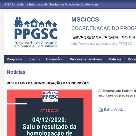
SIGAA - Sistema Integrado de Gestão de Atividades Acadêmicas
MSC/CCS
COORDENACAO DO PROGR
UNIVERSIDADE FEDERAL DO PIA
http://www.posgraduacao.ufpi.br//PPGSC
Programa
Ensino
Calendário
Processos Seletivos
Notícias
Doc
Notícias
RESULTADO DA HOMOLOGAÇÃO DAS INCRIÇÕES
A Universidade Federal 
inscrições do processo 
Baixar Arquivo