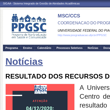
SIGAA - Sistema Integrado de Gestão de Atividades Acadêmicas
MSC/CCS
COORDENACAO DO PROGR
UNIVERSIDADE FEDERAL DO PIA
http://www.posgraduacao.ufpi.br//PPGSC
Programa
Ensino
Calendário
Processos Seletivos
Notícias
Doc
Notícias
RESULTADO DOS RECURSOS D
A Univers
Centro de
resultado