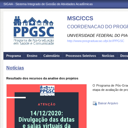
SIGAA - Sistema Integrado de Gestão de Atividades Acadêmicas
MSC/CCS
COORDENACAO DO PROGR
UNIVERSIDADE FEDERAL DO PIA
http://www.posgraduacao.ufpi.br//PPGSC
Programa
Ensino
Calendário
Processos Seletivos
Notícias
Doc
Notícias
Resultado dos recursos da analise dos projetos
O Programa de Pós-Grad
etapa de avaliação de pro
Baixar Arquivo