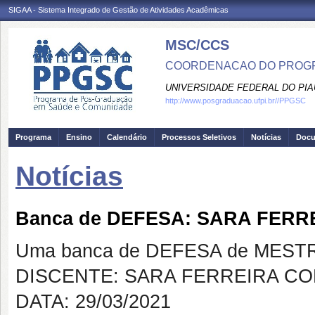
SIGAA - Sistema Integrado de Gestão de Atividades Acadêmicas
MSC/CCS
COORDENACAO DO PROGR
UNIVERSIDADE FEDERAL DO PIA
http://www.posgraduacao.ufpi.br//PPGSC
Programa
Ensino
Calendário
Processos Seletivos
Notícias
Doc
Notícias
Banca de DEFESA: SARA FER
Uma banca de DEFESA de MESTRAD
DISCENTE: SARA FERREIRA C
DATA: 29/03/2021