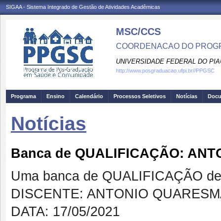
SIGAA - Sistema Integrado de Gestão de Atividades Acadêmicas
MSC/CCS
COORDENACAO DO PROGR
UNIVERSIDADE FEDERAL DO PIA
http://www.posgraduacao.ufpi.br//PPGSC
Programa
Ensino
Calendário
Processos Seletivos
Notícias
Doc
Notícias
Banca de QUALIFICAÇÃO: AN
Uma banca de QUALIFICAÇÃO de 
DISCENTE: ANTONIO QUARESM
DATA: 17/05/2021