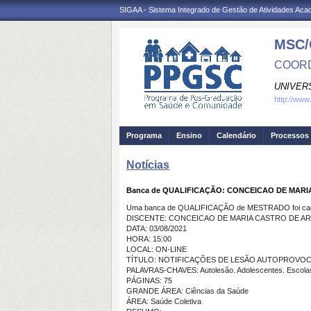
SIGAA - Sistema Integrado de Gestão de Atividades Ac
MSC/
COORD
UNIVER
http://www
Programa
Ensino
Calendário
Processos 
Notícias
Banca de QUALIFICAÇÃO: CONCEICAO DE MAR
Uma banca de QUALIFICAÇÃO de MESTRADO foi cada
DISCENTE: CONCEICAO DE MARIA CASTRO DE A
DATA: 03/08/2021
HORA: 15:00
LOCAL: ON-LINE
TÍTULO: NOTIFICAÇÕES DE LESÃO AUTOPROVO
PALAVRAS-CHAVES: Autolesão. Adolescentes. Escolas.
PÁGINAS: 75
GRANDE ÁREA: Ciências da Saúde
ÁREA: Saúde Coletiva