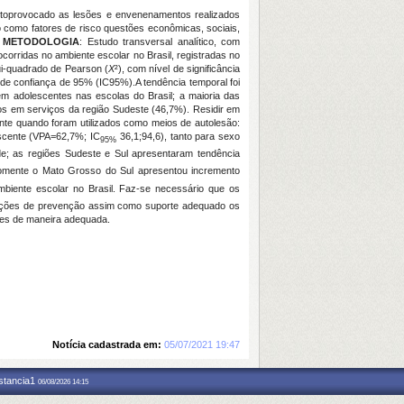
autoprovocado as lesões e envenenamentos realizados
o como fatores de risco questões econômicas, sociais,
.
METODOLOGIA
: Estudo transversal analítico, com
corridas no ambiente escolar no Brasil, registradas no
ui-quadrado de Pearson (
X
²), com nível de significância
 de confiança de 95% (IC95%).A tendência temporal foi
m adolescentes nas escolas do Brasil; a maioria das
dos em serviços da região Sudeste (46,7%). Residir em
ente quando foram utilizados como meios de autolesão:
rescente (VPA=62,7%; IC
36,1;94,6), tanto para sexo
95%
ade; as regiões Sudeste e Sul apresentaram tendência
omente o Mato Grosso do Sul apresentou incremento
iente escolar no Brasil. Faz-se necessário que os
 ações de prevenção assim como suporte adequado os
ções de maneira adequada.
Notícia cadastrada em:
05/07/2021 19:47
nstancia1
06/08/2026 14:15