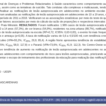
nacional de Doen­ças e Problemas Relacionados à Saúde caracteriza como comportamento 
, assim como as tentativas de suicídio. Tais condutas são complexas e multicausais, tend
 Analisar as notificações de lesão autoprovocada em adolescentes no ambiente escolar
oram analisadas as notificações de lesão autoprovocada em adolescentes de 10 a 19 anos, o
período de 2011 a 2018. Verificaram-se as associações estatísticas por meio do teste do q
ar fatores associados por meio do cálculo da razão de proporções e respectivos intervalos
 Prais-Winstein.
RESULTADOS
: Foram notificados 1.989 casos de lesão autoprovocada e
0 a 14 anos (57,3%), de cor branca (54,9%), residentes na zona urbana (88,7%), notifica
o de lesão autoprovocada na escola (RP=0,72; IC95%: 0,63-0,83), o evento foi mais frequ
tes e ameaça (p<0,05). A taxa de notificação variou de 0,6 a 4,5/100 mil, com tendência c
culino (VPA=55,2%; IC
29,9; 85,4). A região Norte apresentou tendência de estabilid
95%
,5%; IC
58,0; 117,8) e o Paraná (VPA=73,6%; IC
41,9; 112,3). No Centro-Oeste s
95%
95%
e tendência de aumento na notificação de lesão autoprovocada em adolescentes no amb
os adolescentes com comportamento de risco para lesões autoprovocadas, priorizando
entar o escopo de treinamento dos profissionais da educação para realização das notifica
O - UESPI
S MASCARENHAS
ência de Tecnologia da Informação - STI/UFPI - (86) 3215-1124 | © UFRN | sigjb03.ufpi.br.i