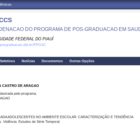
adêmicas
CCS
ENACAO DO PROGRAMA DE POS-GRADUACAO EM SAU
SIDADE FEDERAL DO PIAUÍ
.posgraduacao.ufpi.br//PPGSC
Seletivos
Notícias
Documentos
Outras Opções
IA CASTRO DE ARAGAO
strada pelo programa.
RAGAO
CADA ADOLESCENTES NO AMBIENTE ESCOLAR: CARACTERIZAÇÃO E TENDÊNCIA
 Violência. Estudos de Série Temporal.