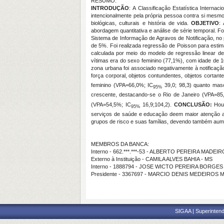
RESUMO:
INTRODUÇÃO
: A Classificação Estatística Inter
intencionalmente pela própria pessoa contra si mesmo
biológicas, culturais e história de vida.
OBJETIVO
:
abordagem quantitativa e análise de série temporal. F
Sistema de Informação de Agravos de Notificação, no 
de 5%. Foi realizada regressão de Poisson para estim
calculada por meio do modelo de regressão linear de
vítimas era do sexo feminino (77,1%), com idade de 1
zona urbana foi associado negativamente à notificaçã
força corporal, objetos contundentes, objetos cortan
feminino (VPA=66,0%; IC
39,0; 98,3) quanto mas
95%
crescente, destacando-se o Rio de Janeiro (VPA=85
(VPA=54,5%; IC
16,9;104,2).
CONCLUSÃO:
Houv
95%
serviços de saúde e educação deem maior atenção a
grupos de risco e suas famílias, devendo também aum
MEMBROS DA BANCA:
Interno - 662.***.***-53 - ALBERTO PEREIRA MADEIR
Externo à Instituição - CAMILA ALVES BAHIA - MS
Interno - 1888794 - JOSE WICTO PEREIRA BORGES
Presidente - 3367697 - MARCIO DENIS MEDEIRO
SIGAA | Superintend