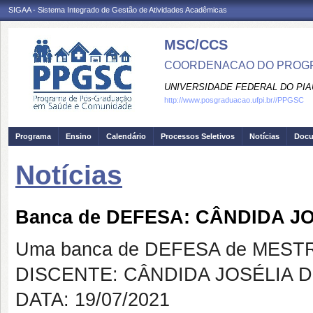
SIGAA - Sistema Integrado de Gestão de Atividades Acadêmicas
MSC/CCS
COORDENACAO DO PROGR
UNIVERSIDADE FEDERAL DO PIA
http://www.posgraduacao.ufpi.br//PPGSC
Programa
Ensino
Calendário
Processos Seletivos
Notícias
Doc
Notícias
Banca de DEFESA: CÂNDIDA J
Uma banca de DEFESA de MESTRAD
DISCENTE: CÂNDIDA JOSÉLIA 
DATA: 19/07/2021