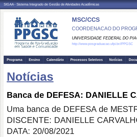
SIGAA - Sistema Integrado de Gestão de Atividades Acadêmicas
MSC/CCS
COORDENACAO DO PROGR
UNIVERSIDADE FEDERAL DO PIA
http://www.posgraduacao.ufpi.br//PPGSC
Programa
Ensino
Calendário
Processos Seletivos
Notícias
Doc
Notícias
Banca de DEFESA: DANIELLE
Uma banca de DEFESA de MESTRAD
DISCENTE: DANIELLE CARVAL
DATA: 20/08/2021