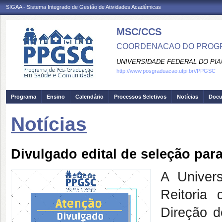
SIGAA - Sistema Integrado de Gestão de Atividades Acadêmicas
MSC/CCS
COORDENACAO DO PROGR
UNIVERSIDADE FEDERAL DO PIA
http://www.posgraduacao.ufpi.br//PPGSC
Programa
Ensino
Calendário
Processos Seletivos
Notícias
Doc
Notícias
Divulgado edital de seleção pa
A Univer
Reitoria
Direção 