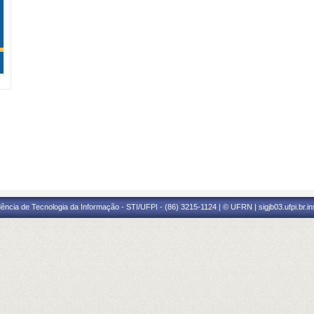
ência de Tecnologia da Informação - STI/UFPI - (86) 3215-1124 | © UFRN | sigjb03.ufpi.br.i