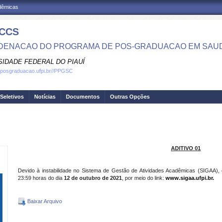
adêmicas
CCS
ENACAO DO PROGRAMA DE POS-GRADUACAO EM SAU
SIDADE FEDERAL DO PIAUÍ
.posgraduacao.ufpi.br//PPGSC
Seletivos
Notícias
Documentos
Outras Opções
ADITIVO 01
Devido à instabilidade no Sistema de Gestão de Atividades Acadêmicas (SIGAA), 
23:59 horas do dia
12 de outubro de 2021
, por meio do link:
www.sigaa.ufpi.br.
Baixar Arquivo