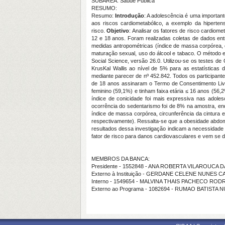
SUBÁREA: Saúde Pública
RESUMO:
Resumo:
Introdução
: A adolescência é uma importan
aos riscos cardiometabólico, a exemplo da hipertens
risco.
Objetivo
: Analisar os fatores de risco cardiom
12 e 18 anos. Foram realizadas coletas de dados ent
medidas antropométricas (índice de massa corpórea, ci
maturação sexual, uso do álcool e tabaco. O método es
Social Science, versão 26.0. Utilizou-se os testes de
KrusKal Wallis ao nível de 5% para as estatísticas 
mediante parecer de nº 452.842. Todos os participan
de 18 anos assinaram o Termo de Consentimento Liv
feminino (59,1%) e tinham faixa etária ≤ 16 anos (56
índice de conicidade foi mais expressiva nas adole
ocorrência do sedentarismo foi de 8% na amostra, enq
índice de massa corpórea, circunferência da cintura 
respectivamente). Ressalta-se que a obesidade abdomin
resultados dessa investigação indicam a necessidade d
fator de risco para danos cardiovasculares e vem se
MEMBROS DA BANCA:
Presidente - 1552848 - ANA ROBERTA VILAROUCA D
Externo à Instituição - GERDANE CELENE NUNES 
Interno - 1549654 - MALVINA THAIS PACHECO RO
Externo ao Programa - 1082694 - RUMAO BATIST