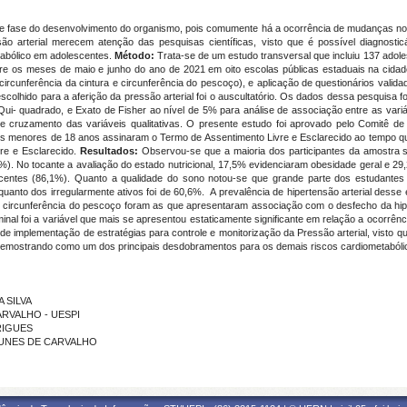
te fase do desenvolvimento do organismo, pois comumente há a ocorrência de mudanças nos 
ão arterial merecem atenção das pesquisas científicas, visto que é possível diagnosti
etabólico em adolescentes.
Método:
Trata-se de um estudo transversal que incluiu 137 adol
re os meses de maio e junho do ano de 2021 em oito escolas públicas estaduais na cidade
rcunferência da cintura e circunferência do pescoço), e aplicação de questionários validad
colhido para a aferição da pressão arterial foi o auscultatório. Os dados dessa pesquisa fo
 Qui- quadrado, e Exato de Fisher ao nível de 5% para análise de associação entre as vari
de cruzamento das variáveis qualitativas. O presente estudo foi aprovado pelo Comitê d
tes menores de 18 anos assinaram o Termo de Assentimento Livre e Esclarecido ao tempo 
re e Esclarecido.
Resultados:
Observou-se que a maioria dos participantes da amostra 
,2%). No tocante a avaliação do estado nutricional, 17,5% evidenciaram obesidade geral e 
scentes (86,1%). Quanto a qualidade do sono notou-se que grande parte dos estudantes
uanto dos irregularmente ativos foi de 60,6%. A prevalência de hipertensão arterial desse 
e circunferência do pescoço foram as que apresentaram associação com o desfecho da hipe
al foi a variável que mais se apresentou estaticamente significante em relação a ocorrênci
e implementação de estratégias para controle e monitorização da Pressão arterial, visto q
 demostrando como um dos principais desdobramentos para os demais riscos cardiometabóli
A SILVA
CARVALHO - UESPI
DRIGUES
A NUNES DE CARVALHO