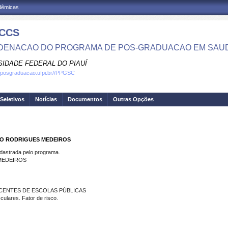
adêmicas
CCS
ENACAO DO PROGRAMA DE POS-GRADUACAO EM SAU
SIDADE FEDERAL DO PIAUÍ
.posgraduacao.ufpi.br//PPGSC
Seletivos
Notícias
Documentos
Outras Opções
DO RODRIGUES MEDEIROS
strada pelo programa.
MEDEIROS
CENTES DE ESCOLAS PÚBLICAS
lares. Fator de risco.