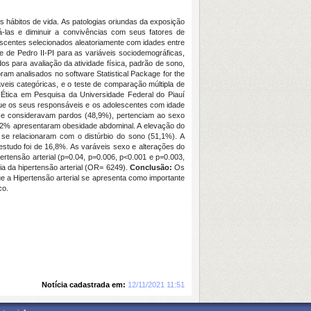
hábitos de vida. As patologias oriundas da exposição
cá-las e diminuir a convivências com seus fatores de
escentes selecionados aleatoriamente com idades entre
 de Pedro II-PI para as variáveis sociodemográficas,
os para avaliação da atividade física, padrão de sono,
ram analisados no software Statistical Package for the
áveis categóricas, e o teste de comparação múltipla de
e Ética em Pesquisa da Universidade Federal do Piauí
que os seus responsáveis e os adolescentes com idade
se consideravam pardos (48,9%), pertenciam ao sexo
29,2% apresentaram obesidade abdominal. A elevação do
 se relacionaram com o distúrbio do sono (51,1%). A
estudo foi de 16,8%. As varáveis sexo e alterações do
rtensão arterial (p=0.04, p=0.006, p<0.001 e p=0.003,
a da hipertensão arterial (OR= 6249).
Conclusão:
Os
ue a Hipertensão arterial se apresenta como importante
co.
Notícia cadastrada em:
12/11/2021 11:51