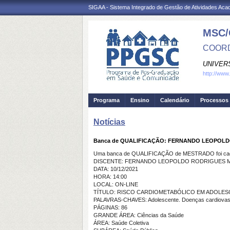
SIGAA - Sistema Integrado de Gestão de Atividades Ac
MSC/
COORD
UNIVER
http://www
Programa
Ensino
Calendário
Processos 
Notícias
Banca de QUALIFICAÇÃO: FERNANDO LEOPOL
Uma banca de QUALIFICAÇÃO de MESTRADO foi cada
DISCENTE: FERNANDO LEOPOLDO RODRIGUES 
DATA: 10/12/2021
HORA: 14:00
LOCAL: ON-LINE
TÍTULO: RISCO CARDIOMETABÓLICO EM ADOLES
PALAVRAS-CHAVES: Adolescente. Doenças cardiovascu
PÁGINAS: 86
GRANDE ÁREA: Ciências da Saúde
ÁREA: Saúde Coletiva