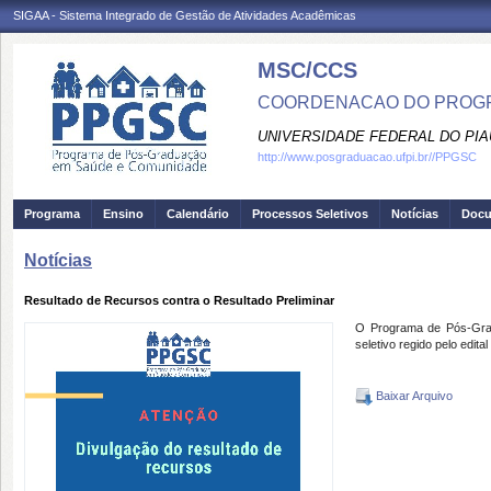
SIGAA - Sistema Integrado de Gestão de Atividades Acadêmicas
MSC/CCS
COORDENACAO DO PROGR
UNIVERSIDADE FEDERAL DO PIA
http://www.posgraduacao.ufpi.br//PPGSC
Programa
Ensino
Calendário
Processos Seletivos
Notícias
Doc
Notícias
Resultado de Recursos contra o Resultado Preliminar
O Programa de Pós-Grad
seletivo regido pelo edit
Baixar Arquivo