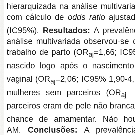
hierarquizada na análise multivari
com cálculo de
odds ratio
ajusta
(IC95%).
Resultados:
A prevalên
análise multivariada observou-se
trabalho de parto (OR
=1,66; IC9
a
j
nascido logo após o nasciment
vaginal (OR
=2,06; IC95% 1,90-4
aj
mulheres sem parceiros (OR
aj
parceiros eram de pele não branc
chance de amamentar. Não houv
AM.
Conclusões:
A prevalênc