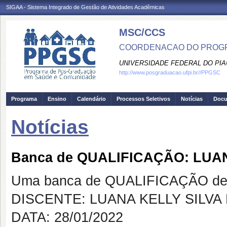
SIGAA - Sistema Integrado de Gestão de Atividades Acadêmicas
MSC/CCS
COORDENACAO DO PROGR
UNIVERSIDADE FEDERAL DO PIA
http://www.posgraduacao.ufpi.br//PPGSC
Programa
Ensino
Calendário
Processos Seletivos
Notícias
Doc
Notícias
Banca de QUALIFICAÇÃO: LUA
Uma banca de QUALIFICAÇÃO de 
DISCENTE: LUANA KELLY SILV
DATA: 28/01/2022