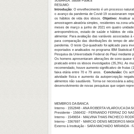
SUBÁREA: Saúde Pública
RESUMO:
Introdução
: O envelhecimento é um processo natural 
o avanço da pandemia de Covid-19 ocasionaram reperc
os hábitos de vida dos idosos.
Objetivo:
Analisar 
amostragem aleatória simples, residentes na zona urb
meses de março a junho de 2021 em quatro unidades 
antropométricos, estado de saúde e hábitos de vida
alimentar. Para avaliação das variáveis associadas 
para comparação das distribuições do tempo de ativi
pandemia. O teste Qui-quadrado foi aplicado para inv
exportados e analisados no programa IBM Statistical 
Pesquisa da Universidade Federal do Piauí mediante p
Os homens apresentaram alterações de sono quase trê
praticado entre os idosos investigados (35,3%). As mu
recomendado, houve aumento significativo de frutas (
faixa etária entre 70 e 79 anos.
Conclusão:
Os acha
atividade física e aumento da autopercepção nega
alimentos não saudáveis. Torna-se necessária a adoçã
desenvolvimento de novas pesquisas que sejam repres
MEMBROS DA BANCA:
Interno - 1552848 - ANA ROBERTA VILAROUCA DA S
Presidente - 1566432 - FERNANDO FERRAZ DO N
Interno - 1549654 - MALVINA THAIS PACHECO RO
Interno - 3367697 - MARCIO DENIS MEDEIROS M
Externo à Instituição - SARA MACHADO MIRANDA - 