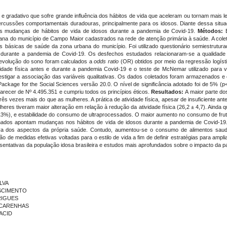
e gradativo que sofre grande influência dos hábitos de vida que aceleram ou tornam mais l
ussões comportamentais duradouras, principalmente para os idosos. Diante dessa situaçã
as mudanças de hábitos de vida de idosos durante a pandemia de Covid-19.
Métodos:
E
ana do município de Campo Maior cadastrados na rede de atenção primária à saúde. A coleta 
básicas de saúde da zona urbana do município. Foi utilizado questionário semiestrutu
 durante a pandemia de Covid-19. Os desfechos estudados relacionaram-se a qualidade do
à evolução do sono foram calculados a
odds ratio
(OR) obtidos por meio da regressão logísti
dade física antes e durante a pandemia Covid-19 e o teste de McNemar utilizado para ve
estigar a associação das variáveis qualitativas. Os dados coletados foram armazenados e 
Package for the Social Sciences versão 20.0. O nível de significância adotado foi de 5% (p
arecer de Nº 4.495.351 e cumpriu todos os princípios éticos.
Resultados:
A maior parte dos
s vezes mais do que as mulheres. A prática de atividade física, apesar de insuficiente a
lheres tiveram maior alteração em relação à redução da atividade física (26,2 ± 4,7). Ainda
13%), e estabilidade do consumo de ultraprocessados. O maior aumento no consumo de frut
dos apontam mudanças nos hábitos de vida de idosos durante a pandemia de Covid-19.
tiva dos aspectos da própria saúde. Contudo, aumentou-se o consumo de alimentos sa
o de medidas efetivas voltadas para o estilo de vida a fim de definir estratégias para am
entativas da população idosa brasileira e estudos mais aprofundados sobre o impacto da 
ILVA
ASCIMENTO
DRIGUES
ASCARENHAS
FACID