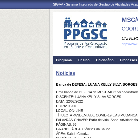
SIGAA - Sistema Integrado de Gestão de Atividades Ac
MSC/
COORD
UNIVER
http://www
Programa
Ensino
Calendário
Processos 
Notícias
Banca de DEFESA: LUANA KELLY SILVA BORGES
Uma banca de DEFESA de MESTRADO foi cadastrada 
DISCENTE: LUANA KELLY SILVA BORGES
DATA: 22/02/2022
HORA: 08:00
LOCAL: ON-LINE
TÍTULO: A PANDEMIA DE COVID-19 E AS MUDANÇ
PALAVRAS-CHAVES: Estilo de vida. Sono. Atividade físi
PÁGINAS: 86
GRANDE ÁREA: Ciências da Saúde
ÁREA: Saúde Coletiva