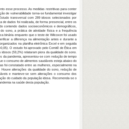
ento esse processo. As medidas restritivas para conter
o de vulnerabilidade torna-se fundamental investigar
studo transversal com 289 idosos selecionados por
de dados foi realizada, de forma presencial, entre os
rado contendo dados socioeconômicos e demográficos,
 sono, a prática de atividade física e a frequência
ca binária enquanto que o teste de Wilcoxon foi usado
rificar a diferença na alimentação antes e durante a
organizados na planilha eletrônica Excel e em seguida
<0,05). O estudo foi aprovado pelo Comitê de Ética em
 idosos (59,2%) relataram piora da qualidade do sono.
ntes da pandemia, apresentou-se com redução de tempo
 que o consumo de alimentos saudáveis esteja abaixo do
as foi constatado entre as mulheres, especialmente na
 Houve alterações da qualidade do sono, redução de
udáveis e manteve-se sem alterações o consumo dos
pliação do cuidado da população idosa. Recomenda-se o
pandemia na saúde desta população.