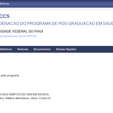
adêmicas
CCS
ENACAO DO PROGRAMA DE POS-GRADUACAO EM SAU
SIDADE FEDERAL DO PIAUÍ
.posgraduacao.ufpi.br//PPGSC
Seletivos
Notícias
Documentos
Outras Opções
pelo programa.
AS NOS HÁBITOS DE VIDA EM IDOSOS
ca. Hábitos alimentares. Idoso. Covid-19.