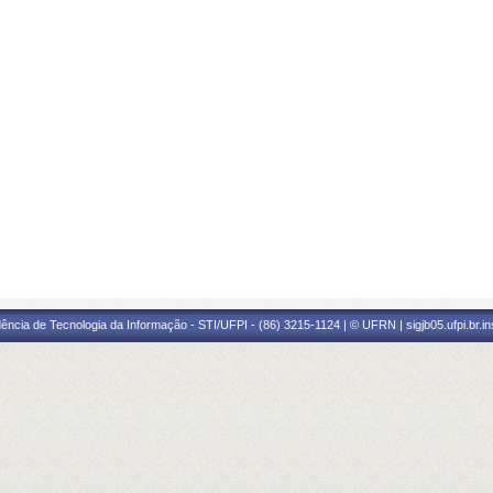
ência de Tecnologia da Informação - STI/UFPI - (86) 3215-1124 | © UFRN | sigjb05.ufpi.br.i