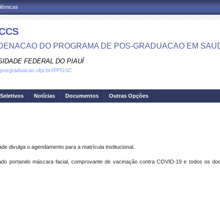
adêmicas
CCS
ENACAO DO PROGRAMA DE POS-GRADUACAO EM SAU
SIDADE FEDERAL DO PIAUÍ
.posgraduacao.ufpi.br//PPGSC
Seletivos
Notícias
Documentos
Outras Opções
divulga o agendamento para a matrícula institucional.
o portando máscara facial, comprovante de vacinação contra COVID-19 e todos os docu