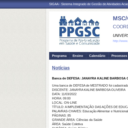
SIGAA - Sistema Integrado de Gestão de Atividades Ac
MSC/
COORD
UNIVER
http://www
Programa
Ensino
Calendário
Processos 
Notícias
Banca de DEFESA: JANAYRA KALINE BARBOSA 
Uma banca de DEFESA de MESTRADO foi cadastrada 
DISCENTE: JANAYRA KALINE BARBOSA OLIVEIRA
DATA: 11/03/2022
HORA: 09:00
LOCAL: ON-LINE
TÍTULO: A IMPLEMENTAÇÃO DAS AÇÕES DE EDUC
PALAVRAS-CHAVES: Educação Alimentar e Nutricional
PÁGINAS: 85
GRANDE ÁREA: Ciências da Saúde
ÁREA: Saúde Coletiva