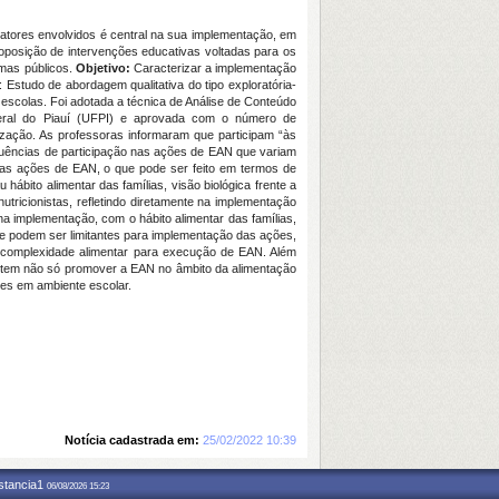
 atores envolvidos é central na sua implementação, em
oposição de intervenções educativas voltadas para os
amas públicos.
Objetivo:
Caracterizar a implementação
:
Estudo de abordagem qualitativa do tipo exploratória-
 escolas. Foi adotada a técnica de Análise de Conteúdo
eral do Piauí (UFPI) e aprovada com o número de
ização. As professoras informaram que participam “às
equências de participação nas ações de EAN que variam
das ações de EAN, o que pode ser feito em termos de
bito alimentar das famílias, visão biológica frente a
ricionistas, refletindo diretamente na implementação
 na implementação, com o hábito alimentar das famílias,
que podem ser limitantes para implementação das ações,
da complexidade alimentar para execução de EAN. Além
mitem não só promover a EAN no âmbito da alimentação
es em ambiente escolar.
Notícia cadastrada em:
25/02/2022 10:39
nstancia1
06/08/2026 15:23