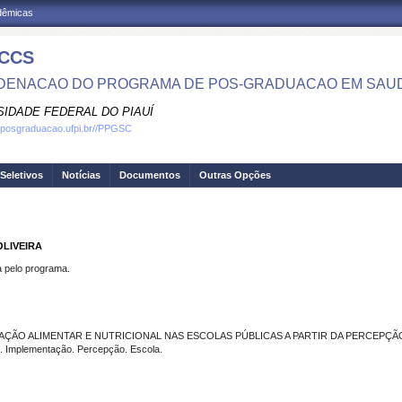
adêmicas
CCS
ENACAO DO PROGRAMA DE POS-GRADUACAO EM SAU
SIDADE FEDERAL DO PIAUÍ
.posgraduacao.ufpi.br//PPGSC
Seletivos
Notícias
Documentos
Outras Opções
OLIVEIRA
pelo programa.
AÇÃO ALIMENTAR E NUTRICIONAL NAS ESCOLAS PÚBLICAS A PARTIR DA PERCEPÇ
. Implementação. Percepção. Escola.