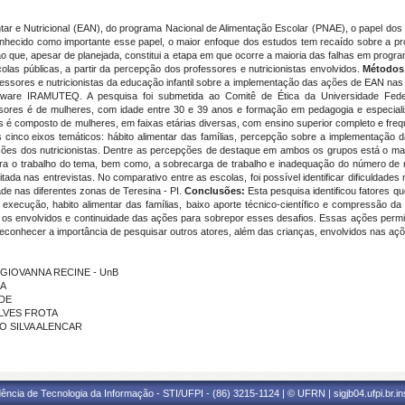
ar e Nutricional (EAN), do
programa Nacional de Alimentação Escolar (PNAE),
o papel dos
conhecido como importante esse papel, o maior enfoque dos estudos tem recaído sobre a pr
 que, apesar de planejada, constitui a etapa em que ocorre a maioria das falhas em progr
las públicas, a partir da percepção dos professores e nutricionistas envolvidos.
Métodos
ofessores e nutricionistas da educação infantil sobre a implementação das ações de EAN nas
tware IRAMUTEQ. A pesquisa foi submetida ao Comitê de Ética da Universidade Fed
essores é de mulheres, com idade entre 30 e 39 anos e formação em pedagogia e especial
s é composto de mulheres, em faixas etárias diversas, com ensino superior completo e fr
 cinco eixos temáticos:
hábito alimentar das famílias, percepção sobre a implementação 
s dos nutricionistas. Dentre as percepções de destaque em ambos os grupos está o mau há
ra o trabalho do tema, bem como, a sobrecarga de trabalho e inadequação do número de nut
ada nas entrevistas. No comparativo entre as escolas, foi possível identificar dificuldades
e nas diferentes zonas de Teresina - PI.
Conclusões:
Esta pesquisa identificou fatores 
e execução, habito alimentar das famílias, baixo aporte técnico-científico e compressão 
e os envolvidos e continuidade das ações para sobrepor esses desafios. Essas ações per
nhecer a importância de pesquisar outros atores, além das crianças, envolvidos nas açõ
LE GIOVANNA RECINE - UnB
RA
ADE
ALVES FROTA
RO SILVA ALENCAR
ência de Tecnologia da Informação - STI/UFPI - (86) 3215-1124 | © UFRN | sigjb04.ufpi.br.i