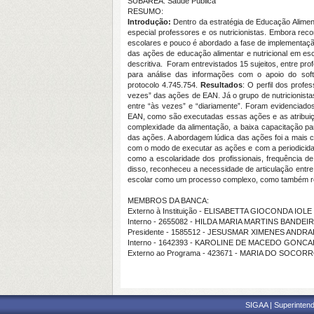
SUBÁREA: Saúde Pública
RESUMO:
Introdução:
Dentro da estratégia de
Educação Aliment
especial professores e os nutricionistas. Embora re
escolares e pouco é abordado a fase de implementação
das ações de educação alimentar e nutricional em esco
descritiva. Foram entrevistados 15 sujeitos, entre pr
para análise das informações com o apoio do
sof
protocolo
4.745.754.
Resultados
: O
perfil dos prof
vezes” das ações de EAN. Já o grupo de nutricionista
entre “às vezes” e “diariamente”.
Foram evidenciados
EAN, como são executadas essas ações e as atribuiçõe
complexidade da alimentação, a baixa capacitação pa
das ações. A abordagem lúdica das ações foi a mais cit
com o modo de executar as ações e com a periodicidad
como a escolaridade dos profissionais, frequência d
disso, reconheceu a necessidade de articulação entr
escolar como um processo complexo, como também reco
MEMBROS DA BANCA:
Externo à Instituição - ELISABETTA GIOCONDA IO
Interno - 2655082 - HILDA MARIA MARTINS BANDEI
Presidente - 1585512 - JESUSMAR XIMENES ANDR
Interno - 1642393 - KAROLINE DE MACEDO GONC
Externo ao Programa - 423671 - MARIA DO SOCOR
SIGAA | Superintend