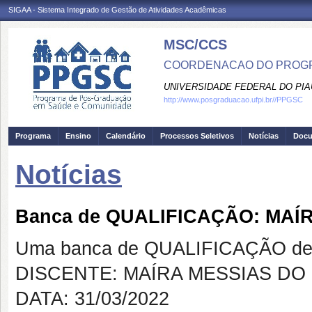
SIGAA - Sistema Integrado de Gestão de Atividades Acadêmicas
MSC/CCS
COORDENACAO DO PROGR
UNIVERSIDADE FEDERAL DO PIA
http://www.posgraduacao.ufpi.br//PPGSC
Programa
Ensino
Calendário
Processos Seletivos
Notícias
Doc
Notícias
Banca de QUALIFICAÇÃO: MAÍ
Uma banca de QUALIFICAÇÃO de 
DISCENTE: MAÍRA MESSIAS D
DATA: 31/03/2022