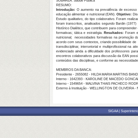
SUBÁREA: Saúde Pública
RESUMO:
Introdução:
O aumento na prevalência de excesso d
educação alimentar e nutricional (EAN).
Objetivo:
Dis
Estudo qualitativo, do tipo colaborativo. Foram real
foram transcritos, analisados segundo Bardin (1977)
Histórico Dialético, que contribuem para compreender 
formativas; tática e estratégia.
Resultados:
Foram ev
nutricional; necessidades formativas na promoção da
acordo com seus contextos, criando possibilidade d
transdisciplinar, intersetorial e multiprofissional 
evidenciado ainda a dificuldade dos professores pa
encontros colaborativos para discussão da EAN poss
conteúdos das disciplinas, e conforme as necessidades 
MEMBROS DA BANCA:
Presidente - 2655082 - HILDA MARIA MARTINS BAN
Interno - 1642393 - KAROLINE DE MACEDO GONC
Interno - 1549654 - MALVINA THAIS PACHECO RO
Externo à Instituição - WELLINGTON DE OLIVEIRA
SIGAA | Superintend