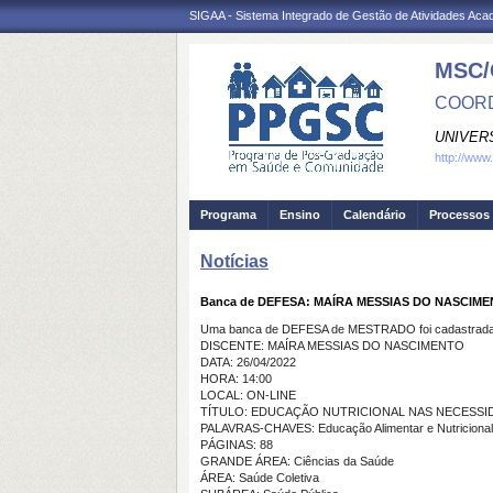
SIGAA - Sistema Integrado de Gestão de Atividades Ac
MSC/
COORD
UNIVER
http://www
Programa
Ensino
Calendário
Processos 
Notícias
Banca de DEFESA: MAÍRA MESSIAS DO NASCIM
Uma banca de DEFESA de MESTRADO foi cadastrada 
DISCENTE: MAÍRA MESSIAS DO NASCIMENTO
DATA: 26/04/2022
HORA: 14:00
LOCAL: ON-LINE
TÍTULO: EDUCAÇÃO NUTRICIONAL NAS NECESSI
PALAVRAS-CHAVES: Educação Alimentar e Nutricional. 
PÁGINAS: 88
GRANDE ÁREA: Ciências da Saúde
ÁREA: Saúde Coletiva