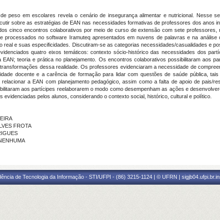
e peso em escolares revela o cenário de insegurança alimentar e nutricional. Nesse s
cutir sobre as estratégias de EAN nas necessidades formativas de professores dos anos in
izados cinco encontros colaborativos por meio de curso de extensão com sete professores,
 e processados no software Iramuteq apresentados em nuvens de palavras e na análise de 
o real e suas especificidades. Discutiram-se as categorias necessidades/casualidades e pos
idenciados quatro eixos temáticos: contexto sócio-histórico das necessidades dos partí
 EAN; teoria e prática no planejamento. Os encontros colaborativos possibilitaram aos pa
e transformações dessa realidade. Os professores evidenciaram a necessidade de compree
na atividade docente e a carência de formação para lidar com questões de saúde pública, 
ra relacionar a EAN com planejamento pedagógico, assim como a falta de apoio de pais
ibilitaram aos partícipes reelaborarem o modo como desempenham as ações e desenvolver
evidenciadas pelos alunos, considerando o contexto social, histórico, cultural e político.
DEIRA
ALVES FROTA
DRIGUES
 - NENHUMA
ência de Tecnologia da Informação - STI/UFPI - (86) 3215-1124 | © UFRN | sigjb04.ufpi.br.i