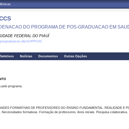
adêmicas
CCS
ENACAO DO PROGRAMA DE POS-GRADUACAO EM SAU
SIDADE FEDERAL DO PIAUÍ
.posgraduacao.ufpi.br//PPGSC
Seletivos
Notícias
Documentos
Outras Opções
ENTO
pelo programa.
DADES FORMATIVAS DE PROFESSORES DO ENSINO FUNDAMENTAL: REALIDADE E PO
Necessidades formativas. Formação de professores. Anos iniciais. Pesquisa colaborativa.