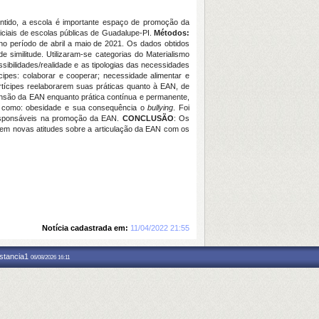
entido, a escola é importante espaço de promoção da
iciais de escolas públicas de Guadalupe-PI.
Métodos:
 no período de abril a maio de 2021. Os dados obtidos
similitude. Utilizaram-se categorias do Materialismo
sibilidades/realidade e as tipologias das necessidades
cipes: colaborar e cooperar; necessidade alimentar e
rtícipes reelaborarem suas práticas quanto à EAN, de
nsão da EAN enquanto prática contínua e permanente,
tais como: obesidade e sua consequência o
bullying
. Foi
/responsáveis na promoção da EAN.
CONCLUSÃO
: Os
em novas atitudes sobre a articulação da EAN com os
Notícia cadastrada em:
11/04/2022 21:55
nstancia1
06/08/2026 16:11