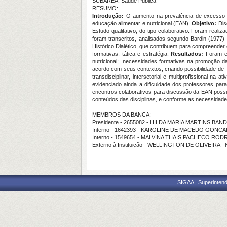
SUBÁREA: Saúde Pública
RESUMO:
Introdução:
O aumento na prevalência de excesso d
educação alimentar e nutricional (EAN).
Objetivo:
Dis
Estudo qualitativo, do tipo colaborativo. Foram real
foram transcritos, analisados segundo Bardin (1977)
Histórico Dialético, que contribuem para compreender 
formativas; tática e estratégia.
Resultados:
Foram ev
nutricional; necessidades formativas na promoção da
acordo com seus contextos, criando possibilidade d
transdisciplinar, intersetorial e multiprofissional 
evidenciado ainda a dificuldade dos professores pa
encontros colaborativos para discussão da EAN poss
conteúdos das disciplinas, e conforme as necessidades 
MEMBROS DA BANCA:
Presidente - 2655082 - HILDA MARIA MARTINS BAN
Interno - 1642393 - KAROLINE DE MACEDO GONC
Interno - 1549654 - MALVINA THAIS PACHECO RO
Externo à Instituição - WELLINGTON DE OLIVEIRA
SIGAA | Superintend