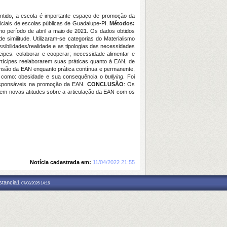
entido, a escola é importante espaço de promoção da
iciais de escolas públicas de Guadalupe-PI.
Métodos:
 no período de abril a maio de 2021. Os dados obtidos
similitude. Utilizaram-se categorias do Materialismo
sibilidades/realidade e as tipologias das necessidades
cipes: colaborar e cooperar; necessidade alimentar e
rtícipes reelaborarem suas práticas quanto à EAN, de
nsão da EAN enquanto prática contínua e permanente,
tais como: obesidade e sua consequência o
bullying
. Foi
/responsáveis na promoção da EAN.
CONCLUSÃO
: Os
em novas atitudes sobre a articulação da EAN com os
Notícia cadastrada em:
11/04/2022 21:55
nstancia1
07/08/2026 14:16