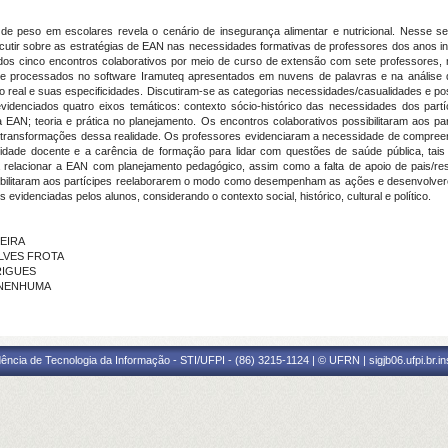
e peso em escolares revela o cenário de insegurança alimentar e nutricional. Nesse s
cutir sobre as estratégias de EAN nas necessidades formativas de professores dos anos in
izados cinco encontros colaborativos por meio de curso de extensão com sete professores,
 e processados no software Iramuteq apresentados em nuvens de palavras e na análise de 
o real e suas especificidades. Discutiram-se as categorias necessidades/casualidades e pos
idenciados quatro eixos temáticos: contexto sócio-histórico das necessidades dos partí
 EAN; teoria e prática no planejamento. Os encontros colaborativos possibilitaram aos pa
e transformações dessa realidade. Os professores evidenciaram a necessidade de compree
na atividade docente e a carência de formação para lidar com questões de saúde pública, 
ra relacionar a EAN com planejamento pedagógico, assim como a falta de apoio de pais
ibilitaram aos partícipes reelaborarem o modo como desempenham as ações e desenvolver
evidenciadas pelos alunos, considerando o contexto social, histórico, cultural e político.
DEIRA
ALVES FROTA
DRIGUES
 - NENHUMA
ência de Tecnologia da Informação - STI/UFPI - (86) 3215-1124 | © UFRN | sigjb06.ufpi.br.i