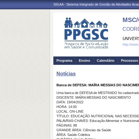
SIGAA - Sistema Integrado de Gestão de Atividades Ac
MSC/
COORD
UNIVER
http://www
Programa
Ensino
Calendário
Processos 
Notícias
Banca de DEFESA: MAÍRA MESSIAS DO NASCIM
Uma banca de DEFESA de MESTRADO foi cadastrada 
DISCENTE: MAÍRA MESSIAS DO NASCIMENTO
DATA: 19/04/2022
HORA: 14:00
LOCAL: ON-LINE
TÍTULO: EDUCAÇÃO NUTRICIONAL NAS NECESSI
PALAVRAS-CHAVES: Educação Alimentar e Nutricional. 
PÁGINAS: 88
GRANDE ÁREA: Ciências da Saúde
ÁREA: Saúde Coletiva