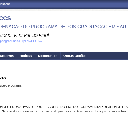
adêmicas
CCS
ENACAO DO PROGRAMA DE POS-GRADUACAO EM SAU
SIDADE FEDERAL DO PIAUÍ
.posgraduacao.ufpi.br//PPGSC
Seletivos
Notícias
Documentos
Outras Opções
ENTO
pelo programa.
DADES FORMATIVAS DE PROFESSORES DO ENSINO FUNDAMENTAL: REALIDADE E PO
Necessidades formativas. Formação de professores. Anos iniciais. Pesquisa colaborativa.