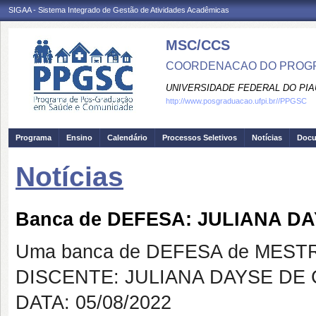
SIGAA - Sistema Integrado de Gestão de Atividades Acadêmicas
MSC/CCS
COORDENACAO DO PROGR
UNIVERSIDADE FEDERAL DO PIA
http://www.posgraduacao.ufpi.br//PPGSC
Programa
Ensino
Calendário
Processos Seletivos
Notícias
Doc
Notícias
Banca de DEFESA: JULIANA D
Uma banca de DEFESA de MESTRAD
DISCENTE: JULIANA DAYSE DE
DATA: 05/08/2022