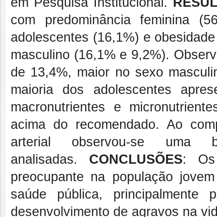
em Pesquisa Institucional.
RESU
com predominância feminina (5
adolescentes (16,1%) e obesidade
masculino (16,1% e 9,2%). Observo
de 13,4%, maior no sexo masculi
maioria dos adolescentes apre
macronutrientes e micronutrien
acima do recomendado. Ao comp
arterial observou-se uma b
analisadas.
CONCLUSÕES
: Os
preocupante na população jove
saúde pública, principalmente 
desenvolvimento de agravos na vid