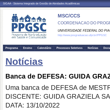
SIGAA - Sistema Integrado de Gestão de Atividades Acadêmicas
MSC/CCS
COORDENACAO DO PROGR
UNIVERSIDADE FEDERAL DO PIA
http://www.posgraduacao.ufpi.br//PPGSC
Programa
Ensino
Calendário
Processos Seletivos
Notícias
Doc
Notícias
Banca de DEFESA: GUIDA GR
Uma banca de DEFESA de MESTRAD
DISCENTE: GUIDA GRAZIELA 
DATA: 13/10/2022