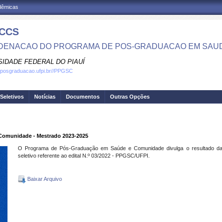
adêmicas
CCS
ENACAO DO PROGRAMA DE POS-GRADUACAO EM SAU
SIDADE FEDERAL DO PIAUÍ
.posgraduacao.ufpi.br//PPGSC
Seletivos
Notícias
Documentos
Outras Opções
 Comunidade - Mestrado 2023-2025
O Programa de Pós-Graduação em Saúde e Comunidade divulga o resultado da 
seletivo referente ao edital N.º 03/2022 - PPGSC/UFPI.
Baixar Arquivo