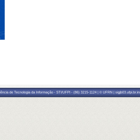
ência de Tecnologia da Informação - STI/UFPI - (86) 3215-1124 | © UFRN | sigjb03.ufpi.br.i