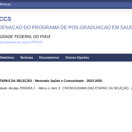
adêmicas
CCS
ENACAO DO PROGRAMA DE POS-GRADUACAO EM SAU
SIDADE FEDERAL DO PIAUÍ
.posgraduacao.ufpi.br//PPGSC
Seletivos
Notícias
Documentos
Outras Opções
TAPAS DA SELEÇÃO - Mestrado Saúde e Comunidade - 2023-2025
dade divulga
ERRATA 1 - Altera o item 3. CRONOGRAMA DAS ETAPAS DA SELEÇÃO
, 