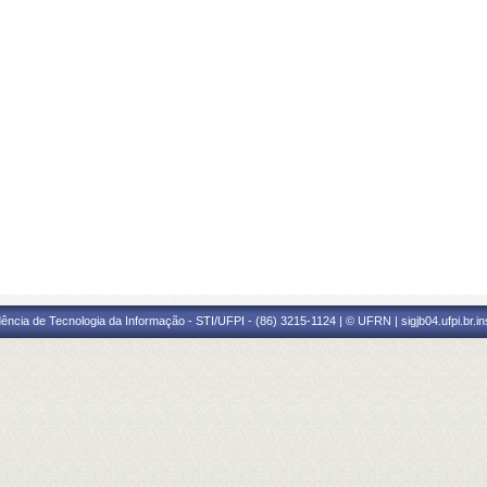
ência de Tecnologia da Informação - STI/UFPI - (86) 3215-1124 | © UFRN | sigjb04.ufpi.br.i