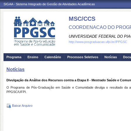
SIGAA - Sistema Integrado de Gestão de Atividades Acadêmicas
MSC/CCS
COORDENACAO DO PROGR
UNIVERSIDADE FEDERAL DO PIA
http://www.posgraduacao.ufpi.br//PPGSC
Programa
Ensino
Calendário
Processos Seletivos
Notícias
Doc
Notícias
Divulgação da Análise dos Recursos contra a Etapa II - Mestrado Saúde e Comun
O Programa de Pós-Graduação em Saúde e Comunidade divulga o resultado da anális
PPGSC/UFPI.
Baixar Arquivo