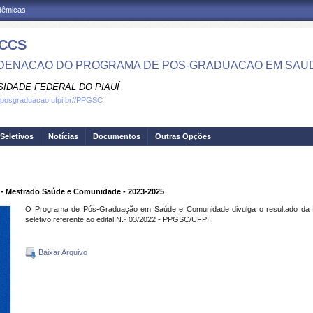
adêmicas
CCS
ENACAO DO PROGRAMA DE POS-GRADUACAO EM SAU
SIDADE FEDERAL DO PIAUÍ
.posgraduacao.ufpi.br//PPGSC
Seletivos
Notícias
Documentos
Outras Opções
- Mestrado Saúde e Comunidade - 2023-2025
O Programa de Pós-Graduação em Saúde e Comunidade divulga o resultado da Et
seletivo referente ao edital N.º 03/2022 - PPGSC/UFPI.
Baixar Arquivo