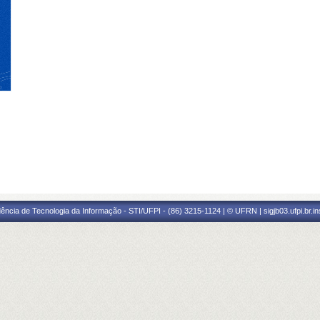
ência de Tecnologia da Informação - STI/UFPI - (86) 3215-1124 | © UFRN | sigjb03.ufpi.br.i