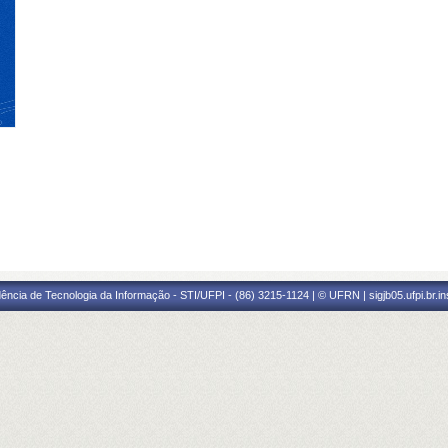
ência de Tecnologia da Informação - STI/UFPI - (86) 3215-1124 | © UFRN | sigjb05.ufpi.br.i