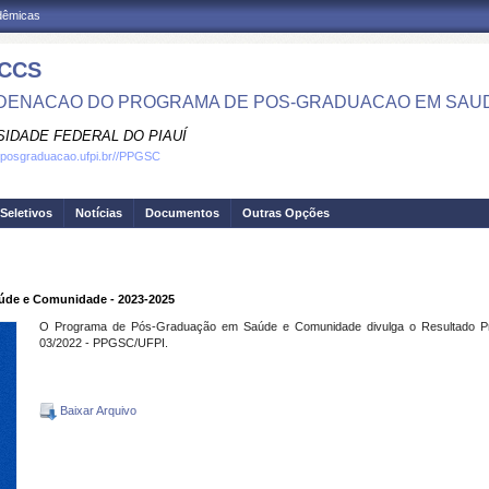
adêmicas
CCS
ENACAO DO PROGRAMA DE POS-GRADUACAO EM SAU
SIDADE FEDERAL DO PIAUÍ
.posgraduacao.ufpi.br//PPGSC
Seletivos
Notícias
Documentos
Outras Opções
aúde e Comunidade - 2023-2025
O Programa de Pós-Graduação em Saúde e Comunidade divulga o Resultado Preli
03/2022 - PPGSC/UFPI.
Baixar Arquivo