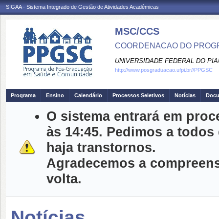
SIGAA - Sistema Integrado de Gestão de Atividades Acadêmicas
MSC/CCS
COORDENACAO DO PROGR
UNIVERSIDADE FEDERAL DO PIA
http://www.posgraduacao.ufpi.br//PPGSC
Programa
Ensino
Calendário
Processos Seletivos
Notícias
Doc
O sistema entrará em proc
às 14:45. Pedimos a todos
haja transtornos.
Agradecemos a compreensã
volta.
Notícias