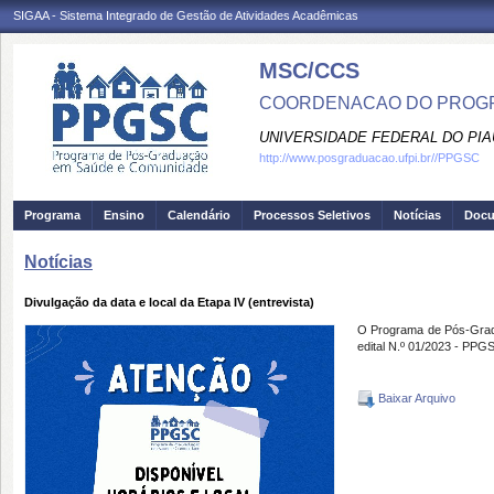
SIGAA - Sistema Integrado de Gestão de Atividades Acadêmicas
MSC/CCS
COORDENACAO DO PROGR
UNIVERSIDADE FEDERAL DO PIA
http://www.posgraduacao.ufpi.br//PPGSC
Programa
Ensino
Calendário
Processos Seletivos
Notícias
Doc
Notícias
Divulgação da data e local da Etapa IV (entrevista)
O Programa de Pós-Gradua
edital N.º 01/2023 - PPG
Baixar Arquivo