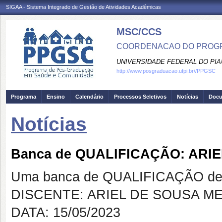
SIGAA - Sistema Integrado de Gestão de Atividades Acadêmicas
MSC/CCS
COORDENACAO DO PROGR
UNIVERSIDADE FEDERAL DO PIA
http://www.posgraduacao.ufpi.br//PPGSC
Programa
Ensino
Calendário
Processos Seletivos
Notícias
Doc
Notícias
Banca de QUALIFICAÇÃO: ARI
Uma banca de QUALIFICAÇÃO de 
DISCENTE: ARIEL DE SOUSA M
DATA: 15/05/2023