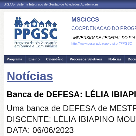
SIGAA - Sistema Integrado de Gestão de Atividades Acadêmicas
MSC/CCS
COORDENACAO DO PROGR
UNIVERSIDADE FEDERAL DO PIA
http://www.posgraduacao.ufpi.br//PPGSC
Programa
Ensino
Calendário
Processos Seletivos
Notícias
Doc
Notícias
Banca de DEFESA: LÉLIA IBIA
Uma banca de DEFESA de MESTRAD
DISCENTE: LÉLIA IBIAPINO MO
DATA: 06/06/2023