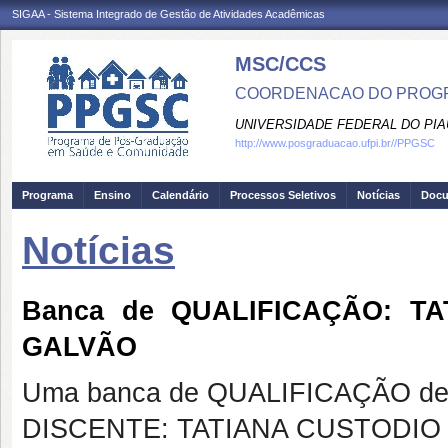
SIGAA - Sistema Integrado de Gestão de Atividades Acadêmicas
MSC/CCS
COORDENACAO DO PROGR
UNIVERSIDADE FEDERAL DO PIA
http://www.posgraduacao.ufpi.br//PPGSC
Programa
Ensino
Calendário
Processos Seletivos
Notícias
Doc
Notícias
Banca de QUALIFICAÇÃO: T
GALVÃO
Uma banca de QUALIFICAÇÃO de 
DISCENTE: TATIANA CUSTODIO