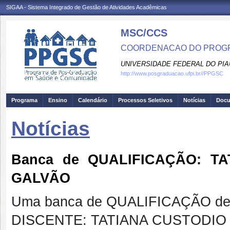
SIGAA - Sistema Integrado de Gestão de Atividades Acadêmicas
MSC/CCS
COORDENACAO DO PROGR
UNIVERSIDADE FEDERAL DO PIA
http://www.posgraduacao.ufpi.br//PPGSC
Programa
Ensino
Calendário
Processos Seletivos
Notícias
Doc
Notícias
Banca de QUALIFICAÇÃO: T
GALVÃO
Uma banca de QUALIFICAÇÃO de 
DISCENTE: TATIANA CUSTODIO