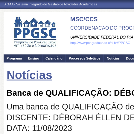
SIGAA - Sistema Integrado de Gestão de Atividades Acadêmicas
MSC/CCS
COORDENACAO DO PROGR
UNIVERSIDADE FEDERAL DO PIA
http://www.posgraduacao.ufpi.br//PPGSC
Programa
Ensino
Calendário
Processos Seletivos
Notícias
Doc
Notícias
Banca de QUALIFICAÇÃO: DÉ
Uma banca de QUALIFICAÇÃO de 
DISCENTE: DÉBORAH ÉLLEN DE
DATA: 11/08/2023