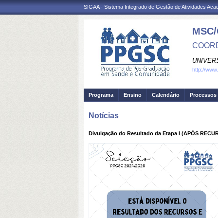
SIGAA - Sistema Integrado de Gestão de Atividades Ac
MSC/
COORD
UNIVER
http://www
Programa
Ensino
Calendário
Processos 
Notícias
Divulgação do Resultado da Etapa I (APÓS RECUR