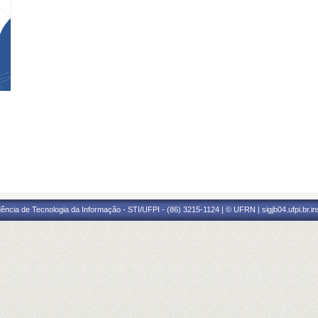
ência de Tecnologia da Informação - STI/UFPI - (86) 3215-1124 | © UFRN | sigjb04.ufpi.br.i