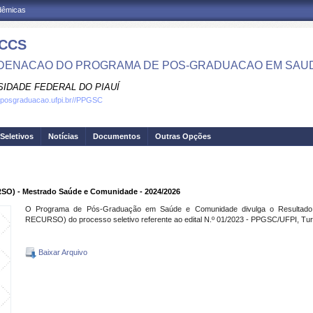
adêmicas
CCS
ENACAO DO PROGRAMA DE POS-GRADUACAO EM SAU
SIDADE FEDERAL DO PIAUÍ
.posgraduacao.ufpi.br//PPGSC
Seletivos
Notícias
Documentos
Outras Opções
SO) - Mestrado Saúde e Comunidade - 2024/2026
O Programa de Pós-Graduação em Saúde e Comunidade divulga o Resultado
RECURSO) do processo seletivo referente ao edital N.º 01/2023 - PPGSC/UFPI, Tu
Baixar Arquivo