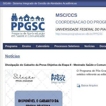
SIGAA - Sistema Integrado de Gestão de Atividades Acadêmicas
MSC/CCS
COORDENACAO DO PROGR
UNIVERSIDADE FEDERAL DO PIA
http://www.posgraduacao.ufpi.br//PPGSC
Programa
Ensino
Calendário
Processos Seletivos
Notícias
Doc
Notícias
Divulgação do Gabarito da Prova Objetiva da Etapa II - Mestrado Saúde e Comun
O Programa de Pós-Gradu
seletivo referente ao ed
Baixar Arquivo