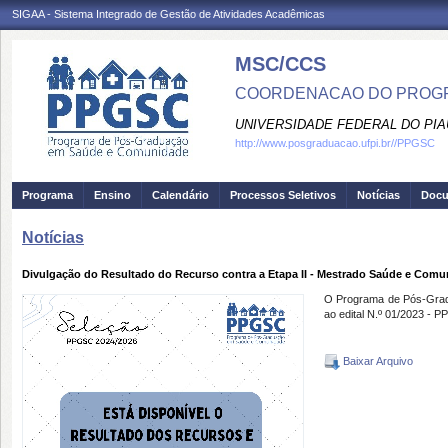
SIGAA - Sistema Integrado de Gestão de Atividades Acadêmicas
MSC/CCS
COORDENACAO DO PROGR
UNIVERSIDADE FEDERAL DO PIA
http://www.posgraduacao.ufpi.br//PPGSC
Programa
Ensino
Calendário
Processos Seletivos
Notícias
Doc
Notícias
Divulgação do Resultado do Recurso contra a Etapa II - Mestrado Saúde e Comu
O Programa de Pós-Gradu
ao edital N.º 01/2023 -
Baixar Arquivo