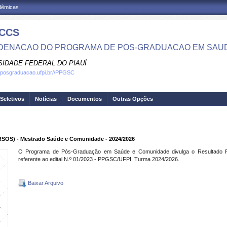
adêmicas
CCS
ENACAO DO PROGRAMA DE POS-GRADUACAO EM SAU
SIDADE FEDERAL DO PIAUÍ
.posgraduacao.ufpi.br//PPGSC
Seletivos
Notícias
Documentos
Outras Opções
SOS) - Mestrado Saúde e Comunidade - 2024/2026
O Programa de Pós-Graduação em Saúde e Comunidade divulga o Resultado P
referente ao edital N.º 01/2023 - PPGSC/UFPI, Turma 2024/2026.
Baixar Arquivo