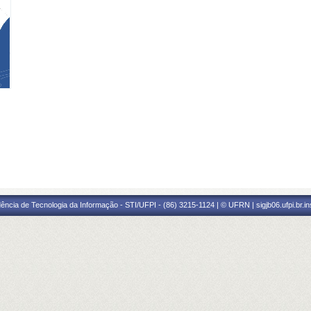
ência de Tecnologia da Informação - STI/UFPI - (86) 3215-1124 | © UFRN | sigjb06.ufpi.br.i