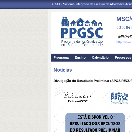
SIGAA - Sistema Integrado de Gestão de Atividades Ac
MSC/
COORD
UNIVER
http://www
Programa
Ensino
Calendário
Processos 
Notícias
Divulgação do Resultado Preliminar (APÓS RECUR