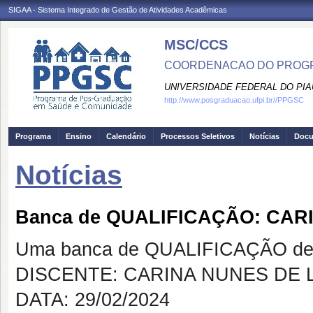
SIGAA - Sistema Integrado de Gestão de Atividades Acadêmicas
MSC/CCS
COORDENACAO DO PROGR
UNIVERSIDADE FEDERAL DO PIA
http://www.posgraduacao.ufpi.br//PPGSC
Programa
Ensino
Calendário
Processos Seletivos
Notícias
Doc
Notícias
Banca de QUALIFICAÇÃO: CAR
Uma banca de QUALIFICAÇÃO de 
DISCENTE: CARINA NUNES DE 
DATA: 29/02/2024