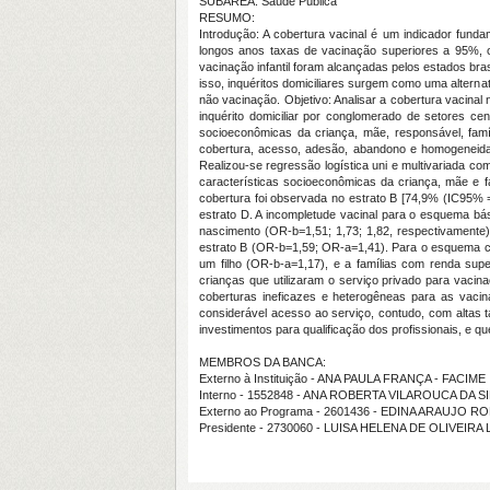
SUBÁREA: Saúde Pública
RESUMO:
Introdução: A cobertura vacinal é um indicador fund
longos anos taxas de vacinação superiores a 95%, o 
vacinação infantil foram alcançadas pelos estados br
isso, inquéritos domiciliares surgem como uma alterna
não vacinação. Objetivo: Analisar a cobertura vacinal
inquérito domiciliar por conglomerado de setores cen
socioeconômicas da criança, mãe, responsável, famíli
cobertura, acesso, adesão, abandono e homogeneidade
Realizou-se regressão logística uni e multivariada 
características socioeconômicas da criança, mãe e f
cobertura foi observada no estrato B [74,9% (IC95%
estrato D. A incompletude vacinal para o esquema bá
nascimento (OR-b=1,51; 1,73; 1,82, respectivamente
estrato B (OR-b=1,59; OR-a=1,41). Para o esquema c
um filho (OR-b-a=1,17), e a famílias com renda s
crianças que utilizaram o serviço privado para vac
coberturas ineficazes e heterogêneas para as vaci
considerável acesso ao serviço, contudo, com altas 
investimentos para qualificação dos profissionais, e q
MEMBROS DA BANCA:
Externo à Instituição - ANA PAULA FRANÇA - FACIME
Interno - 1552848 - ANA ROBERTA VILAROUCA DA S
Externo ao Programa - 2601436 - EDINA ARAUJO 
Presidente - 2730060 - LUISA HELENA DE OLIVEIRA 