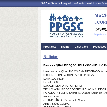
SIGAA - Sistema Integrado de Gestão de Atividades Ac
MSC/
COORD
UNIVER
http://www
Programa
Ensino
Calendário
Processos 
Notícias
Banca de QUALIFICAÇÃO: PALLYSSON PAULO DA
Uma banca de QUALIFICAÇÃO de MESTRADO foi cada
DISCENTE: PALLYSSON PAULO DA SILVA
DATA: 19/03/2024
HORA: 14:00
LOCAL: RELATORIO (ON-LINE)
TÍTULO: ANÁLISE DA COBERTURA VACINAL DE CRIA
PALAVRAS-CHAVES: Cobertura Vacinal. Saúde da Crian
PÁGINAS: 87
GRANDE ÁREA: Ciências da Saúde
ÁREA: Saúde Coletiva