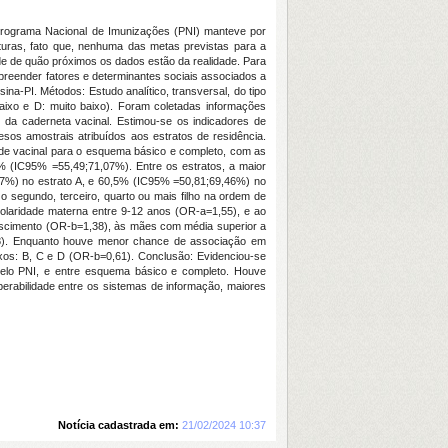
o Programa Nacional de Imunizações (PNI) manteve por
rturas, fato que, nenhuma das metas previstas para a
de de quão próximos os dados estão da realidade. Para
mpreender fatores e determinantes sociais associados a
na-PI. Métodos: Estudo analítico, transversal, do tipo
 baixo e D: muito baixo). Foram coletadas informações
ão da caderneta vacinal. Estimou-se os indicadores de
sos amostrais atribuídos aos estratos de residência.
ude vacinal para o esquema básico e completo, com as
6% (IC95% =55,49;71,07%). Entre os estratos, a maior
27%) no estrato A, e 60,5% (IC95% =50,81;69,46%) no
 segundo, terceiro, quarto ou mais filho na ordem de
olaridade materna entre 9-12 anos (OR-a=1,55), e ao
ascimento (OR-b=1,38), às mães com média superior a
68). Enquanto houve menor chance de associação em
xos: B, C e D (OR-b=0,61). Conclusão: Evidenciou-se
pelo PNI, e entre esquema básico e completo. Houve
erabilidade entre os sistemas de informação, maiores
Notícia cadastrada em:
21/02/2024 10:37