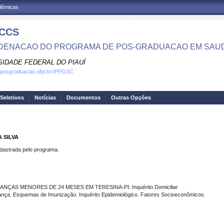
adêmicas
CCS
ENACAO DO PROGRAMA DE POS-GRADUACAO EM SAU
SIDADE FEDERAL DO PIAUÍ
.posgraduacao.ufpi.br//PPGSC
Seletivos
Notícias
Documentos
Outras Opções
 SILVA
strada pelo programa.
NÇAS MENORES DE 24 MESES EM TERESINA-PI: Inquérito Domiciliar
ça. Esquemas de Imunização. Inquérito Epidemiológico. Fatores Socioeconômicos.