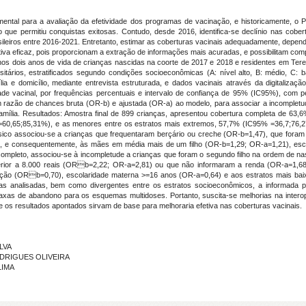
amental para a avaliação da efetividade dos programas de vacinação, e historicamente, 
que permitiu conquistas exitosas. Contudo, desde 2016, identifica-se declínio nas cobe
asileiros entre 2016-2021. Entretanto, estimar as coberturas vacinais adequadamente, depen
tiva eficaz, pois proporcionam a extração de informações mais acuradas, e possibilitam co
 nos dois anos de vida de crianças nascidas na coorte de 2017 e 2018 e residentes em Teresi
sitários, estratificados segundo condições socioeconômicas (A: nível alto, B: médio, C:
a e domicílio, mediante entrevista estruturada, e dados vacinais através da digitalizaç
 vacinal, por frequências percentuais e intervalo de confiança de 95% (IC95%), com pe
com razão de chances bruta (OR-b) e ajustada (OR-a) ao modelo, para associar a incomplet
amília. Resultados: Amostra final de 899 crianças, apresentou cobertura completa de 63,
 =60,65;85,31%), e as menores entre os estratos mais extremos, 57,7% (IC95% =36,7;76,
sico associou-se a crianças que frequentaram berçário ou creche (OR-b=1,47), que foram o
), e consequentemente, às mães em média mais de um filho (OR-b=1,29; OR-a=1,21), esc
ompleto, associou-se à incompletude a crianças que foram o segundo filho na ordem de n
uperior a 8.000 reais (ORb=2,22; OR-a=2,81) ou que não informaram a renda (OR-a=1,
inação (ORb=0,70), escolaridade materna >=16 anos (OR-a=0,64) e aos estratos mais bai
nas analisadas, bem como divergentes entre os estratos socioeconômicos, a informada 
taxas de abandono para os esquemas multidoses. Portanto, suscita-se melhorias na interop
ue os resultados apontados sirvam de base para melhoraria efetiva nas coberturas vacinais.
ILVA
RODRIGUES OLIVEIRA
LIMA