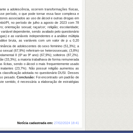
nte a adolescência, ocorrem transformações físicas,
esse período, o que pode tornar essa fase complexa e
fatores associados ao uso de álcool e outras drogas em
imbó/PI, no período de julho a agosto de 2023 com 78
; orientação sexual; raça/cor; religião; escolaridade;
variável dependente, sendo avaliado pelo questionário
ogas) e as variáveis independentes e a
análise múltipla
álise bruta, as variáveis com um valor de p ≤ 0,20
minância de adolescentes do sexo feminino (51,3%); a
o sexual (67,9%) referiram-se heterossexuais; (3,8%)
amental II (6º ao 9º ano) (67,9%); solteiros (87,2%).
mãe (33,3%); a maioria trabalhava de forma remunerada
 lícitas, sendo o álcool o mais frequentemente usado
inalantes (23,7%). Não possuir religião aumentou as
a classificação adotada no questionário DUSI. Desses
uso pesado.
Conclusão:
Foi encontrado um padrão de
te sentido, é necessária a elaboração de estratégias
Notícia cadastrada em:
27/02/2024 18:41