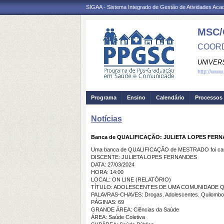
SIGAA - Sistema Integrado de Gestão de Atividades Ac
MSC/
COORD
UNIVER
http://www
Programa
Ensino
Calendário
Processos 
Notícias
Banca de QUALIFICAÇÃO: JULIETA LOPES FER
Uma banca de QUALIFICAÇÃO de MESTRADO foi cada
DISCENTE: JULIETA LOPES FERNANDES
DATA: 27/03/2024
HORA: 14:00
LOCAL: ON LINE (RELATÓRIO)
TÍTULO: ADOLESCENTES DE UMA COMUNIDADE QUILOM
PALAVRAS-CHAVES: Drogas. Adolescentes. Quilombo
PÁGINAS: 69
GRANDE ÁREA: Ciências da Saúde
ÁREA: Saúde Coletiva