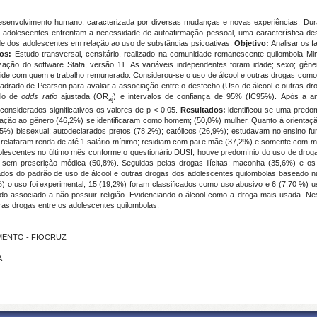
esenvolvimento humano, caracterizada por diversas mudanças e novas experiências. Dura
s adolescentes enfrentam a necessidade de autoafirmação pessoal, uma característica d
de dos adolescentes em relação ao uso de substâncias psicoativas.
Objetivo:
Analisar os 
dos:
Estudo transversal, censitário, realizado na comunidade remanescente quilombola M
ização do software Stata, versão 11.
As variáveis independentes foram idade; sexo; gênero
 reside com quem e trabalho remunerado.
Considerou-se o uso de álcool e outras drogas como 
adrado de Pearson para avaliar a associação entre o desfecho (Uso de álcool e outras dr
ulo de
odds ratio
ajustada (OR
) e intervalos de confiança de 95% (IC95%).
Após a an
aj
onsiderados significativos os valores de p < 0,05.
Resultados:
identificou-se uma predo
lação ao gênero (46,2%) se identificaram como homem; (50,0%) mulher. Quanto à orientaçã
) bissexual; autodeclarados pretos (78,2%); católicos (26,9%); estudavam no ensino fund
 relataram renda de até 1 salário-mínimo; residiam com pai e mãe (37,2%) e somente com 
olescentes no último mês conforme o questionário DUSI, houve predomínio do uso de drogas
 sem prescrição médica (50,8%). Seguidas pelas drogas ilícitas: maconha (35,6%) e os 
ados do padrão de uso de álcool e outras drogas dos adolescentes quilombolas baseado n
) o uso foi experimental, 15 (19,2%) foram classificados como uso abusivo e 6 (7,70 %) 
do associado a não possuir religião. Evidenciando o álcool como a droga mais usada. Nes
utras drogas entre os adolescentes quilombolas.
CIMENTO - FIOCRUZ
A