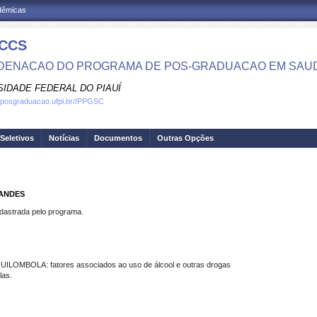
adêmicas
CCS
ENACAO DO PROGRAMA DE POS-GRADUACAO EM SAU
SIDADE FEDERAL DO PIAUÍ
.posgraduacao.ufpi.br//PPGSC
Seletivos
Notícias
Documentos
Outras Opções
NANDES
strada pelo programa.
BOLA: fatores associados ao uso de álcool e outras drogas
las.