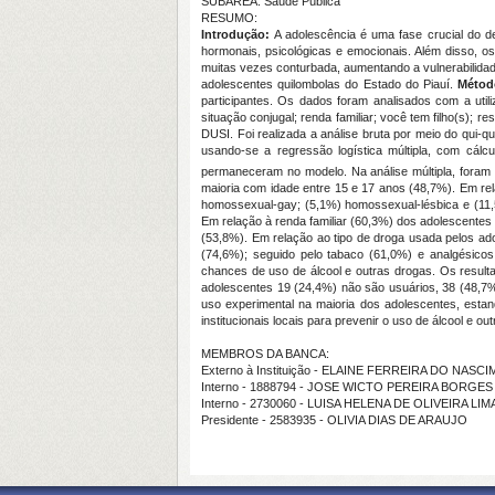
SUBÁREA: Saúde Pública
RESUMO:
Introdução:
A adolescência é uma fase crucial do d
hormonais, psicológicas e emocionais. Além disso, o
muitas vezes conturbada, aumentando a vulnerabilida
adolescentes quilombolas do Estado do Piauí.
Méto
participantes. Os dados foram analisados
com a util
situação conjugal; renda familiar; você tem filho(s);
DUSI.
Foi realizada a análise bruta por meio
do qui-qu
usando-se a
regressão logística múltipla, com cálc
permaneceram no modelo. Na análise múltipla, foram c
maioria com idade entre 15 e 17 anos (48,7%). Em re
homossexual-gay; (5,1%) homossexual-lésbica e (11,5%
Em relação à renda familiar (60,3%) dos adolescentes
(53,8%). Em relação ao tipo de droga usada pelos ad
(74,6%); seguido pelo tabaco (61,0%) e analgésicos
chances de uso de álcool e outras drogas. Os result
adolescentes 19 (24,4%) não são usuários, 38 (48,7%
uso experimental na maioria dos adolescentes, estan
institucionais locais para prevenir o uso de álcool e o
MEMBROS DA BANCA:
Externo à Instituição - ELAINE FERREIRA DO NAS
Interno - 1888794 - JOSE WICTO PEREIRA BORGES
Interno - 2730060 - LUISA HELENA DE OLIVEIRA LIM
Presidente - 2583935 - OLIVIA DIAS DE ARAUJO