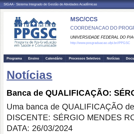
SIGAA - Sistema Integrado de Gestão de Atividades Acadêmicas
MSC/CCS
COORDENACAO DO PROGR
UNIVERSIDADE FEDERAL DO PIA
http://www.posgraduacao.ufpi.br//PPGSC
Programa
Ensino
Calendário
Processos Seletivos
Notícias
Doc
Notícias
Banca de QUALIFICAÇÃO: SÉ
Uma banca de QUALIFICAÇÃO de 
DISCENTE: SÉRGIO MENDES R
DATA: 26/03/2024