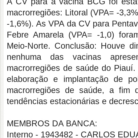
A CV para a vacina BCG foi estat
macrorregiões: Litoral (VPA= -3,3
-1,6%). As VPA da CV para Pentava
Febre Amarela (VPA= -1,0) fora
Meio-Norte. Conclusão: Houve di
nenhuma das vacinas apresen
macrorregiões de saúde do Piauí.
elaboração e implantação de pol
macrorregiões de saúde, a fim 
tendências estacionárias e decres
MEMBROS DA BANCA:
Interno - 1943482 - CARLOS ED