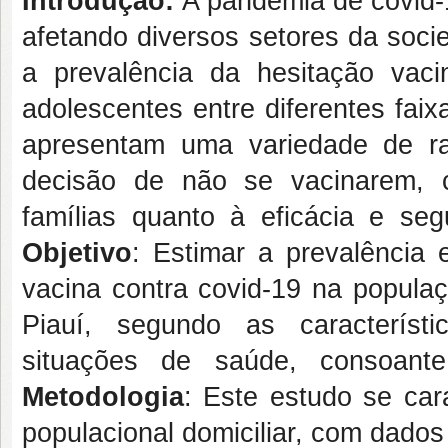
Introdução:
A pandemia de covid-
afetando diversos setores da soci
a prevalência da hesitação vacin
adolescentes entre diferentes fai
apresentam uma variedade de r
decisão de não se vacinarem, c
famílias quanto à eficácia e se
Objetivo
: Estimar a prevalência
vacina contra covid-19 na popula
Piauí, segundo as característ
situações de saúde, consoante
Metodologia
: Este estudo se car
populacional domiciliar, com dados