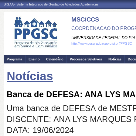
SIGAA - Sistema Integrado de Gestão de Atividades Acadêmicas
MSC/CCS
COORDENACAO DO PROGR
UNIVERSIDADE FEDERAL DO PIA
http://www.posgraduacao.ufpi.br//PPGSC
Programa
Ensino
Calendário
Processos Seletivos
Notícias
Doc
Notícias
Banca de DEFESA: ANA LYS M
Uma banca de DEFESA de MESTRAD
DISCENTE: ANA LYS MARQUES 
DATA: 19/06/2024