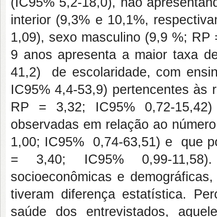
(IC95% 5,2-18,0), não apresentando
interior (9,3% e 10,1%, respectiv
1,09), sexo masculino (9,9 %; RP =
9 anos apresenta a maior taxa d
41,2) de escolaridade, com ensi
IC95% 4,4-53,9) pertencentes às r
RP = 3,32; IC95% 0,72-15,42) 
observadas em relação ao número
1,00; IC95% 0,74-63,51) e que p
= 3,40; IC95% 0,99-11,58).
socioeconômicas e demográficas, 
tiveram diferença estatística. P
saúde dos entrevistados, aqu