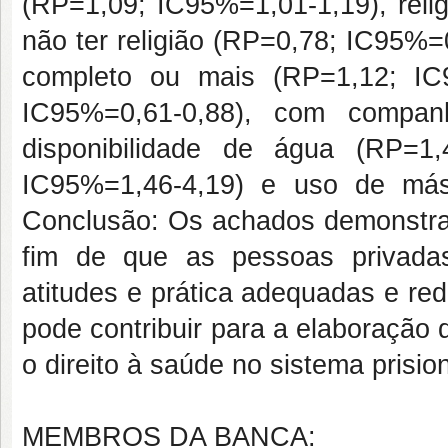
(RP=1,09; IC95%=1,01-1,19), reli
não ter religião (RP=0,78; IC95%=
completo ou mais (RP=1,12; IC
IC95%=0,61-0,88), com companh
disponibilidade de água (RP=1
IC95%=1,46-4,19) e uso de másc
Conclusão: Os achados demonstra
fim de que as pessoas privada
atitudes e prática adequadas e re
pode contribuir para a elaboração 
o direito à saúde no sistema prision
MEMBROS DA BANCA: