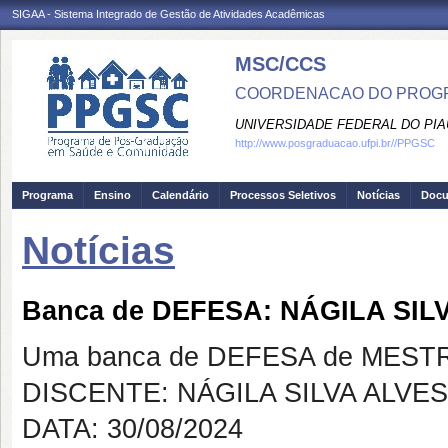
SIGAA - Sistema Integrado de Gestão de Atividades Acadêmicas
MSC/CCS
COORDENACAO DO PROGR
UNIVERSIDADE FEDERAL DO PIA
http://www.posgraduacao.ufpi.br//PPGSC
Programa
Ensino
Calendário
Processos Seletivos
Notícias
Doc
Notícias
Banca de DEFESA: NÁGILA SIL
Uma banca de DEFESA de MESTRAD
DISCENTE: NÁGILA SILVA ALVES
DATA: 30/08/2024