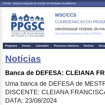
SIGAA - Sistema Integrado de Gestão de Atividades Acadêmicas
MSC/CCS
COORDENACAO DO PROGR
UNIVERSIDADE FEDERAL DO PIA
http://www.posgraduacao.ufpi.br//PPGSC
Programa
Ensino
Calendário
Processos Seletivos
Notícias
Doc
Notícias
Banca de DEFESA: CLEIANA 
Uma banca de DEFESA de MESTRAD
DISCENTE: CLEIANA FRANCIS
DATA: 23/08/2024