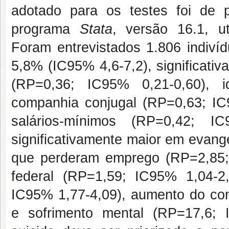
adotado para os testes foi de 
programa
Stata
, versão 16.1, u
Foram entrevistados 1.806 indivíd
5,8% (IC95% 4,6-7,2), significativ
(RP=0,36; IC95% 0,21-0,60), 
companhia conjugal (RP=0,63; IC9
salários-mínimos (RP=0,42; I
significativamente maior em evang
que perderam emprego (RP=2,85; 
federal (RP=1,59; IC95% 1,04-2
IC95% 1,77-4,09), aumento do co
e sofrimento mental (RP=17,6;